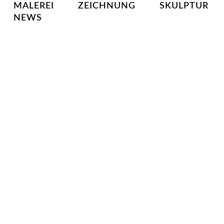
MALEREI
ZEICHNUNG
SKULPTUR
NEWS
22
9. DEZEMBER 2021
ÜLLER ZUM
INDEDE
READ MORE
ng • bernwart
lothar gitarre, bass
00:00
9. DEZEMBER 2021