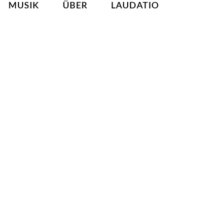
MUSIK
ÜBER
LAUDATIO
9. DEZEMBER 2021
TRAIN
READ MORE
9. DEZEMBER 2021