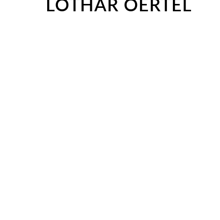
LOTHAR OERTEL
5. FEBRUAR 20
FRAU M
DIKTAT
Gabriel gesa
schlagwerk • 
Audio-
00:00
Player